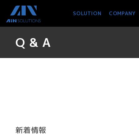
コ
ナ
ン
ビ
SOLUTION
COMPANY
テ
ゲ
ン
ー
ツ
シ
Q & A
へ
ョ
ス
ン
キ
に
ッ
移
プ
動
新着情報